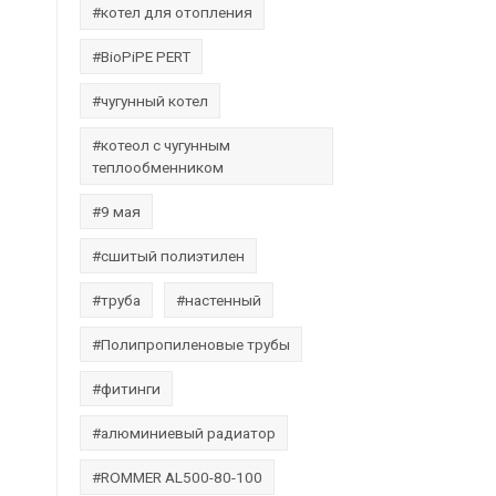
#котел для отопления
#BioPiPE PERT
#чугунный котел
#котеол с чугунным
теплообменником
#9 мая
#сшитый полиэтилен
#труба
#настенный
#Полипропиленовые трубы
#фитинги
#алюминиевый радиатор
#ROMMER AL500-80-100