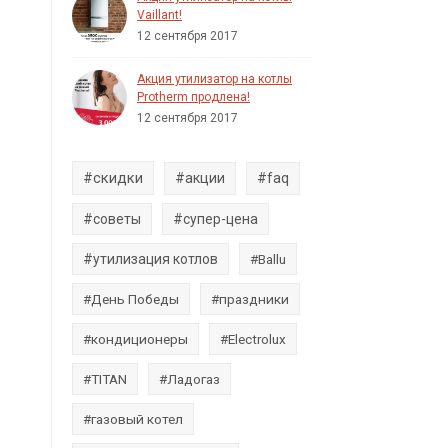
Vaillant!
12 сентября 2017
Акция утилизатор на котлы
Protherm продлена!
12 сентября 2017
#скидки
#акции
#faq
#советы
#супер-цена
#утилизация котлов
#Ballu
#День Победы
#праздники
#кондиционеры
#Electrolux
#TITAN
#Ладогаз
#газовый котел