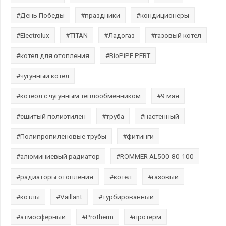
#День Победы
#праздники
#кондиционеры
#Electrolux
#TITAN
#Ладогаз
#газовый котел
#котел для отопления
#BioPiPE PERT
#чугунный котел
#котеол с чугунным теплообменником
#9 мая
#сшитый полиэтилен
#труба
#настенный
#Полипропиленовые трубы
#фитинги
#алюминиевый радиатор
#ROMMER AL500-80-100
#радиаторы отопления
#котел
#газовый
#котлы
#Vaillant
#турбированный
#атмосферный
#Protherm
#протерм