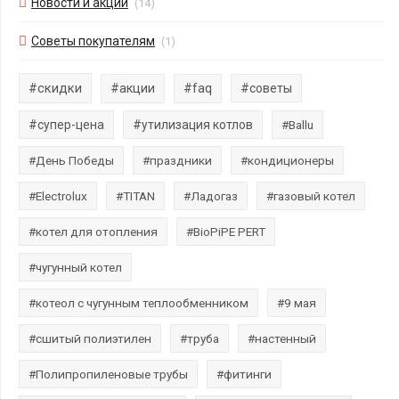
Новости и акции
(14)
Советы покупателям
(1)
#скидки
#акции
#faq
#советы
#супер-цена
#утилизация котлов
#Ballu
#День Победы
#праздники
#кондиционеры
#Electrolux
#TITAN
#Ладогаз
#газовый котел
#котел для отопления
#BioPiPE PERT
#чугунный котел
#котеол с чугунным теплообменником
#9 мая
#сшитый полиэтилен
#труба
#настенный
#Полипропиленовые трубы
#фитинги