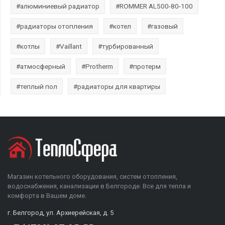
#алюминиевый радиатор
#ROMMER AL500-80-100
#радиаторы отопления
#котел
#газовый
#котлы
#Vaillant
#турбированный
#атмосферный
#Protherm
#протерм
#теплый пол
#радиаторы для квартиры
Магазин котельного оборудования, систем отопления,
водоснабжения, канализации в Белгороде. Все для тепла и
комфорта в Вашем доме.
г. Белгород, ул. Архиерейская, д. 5