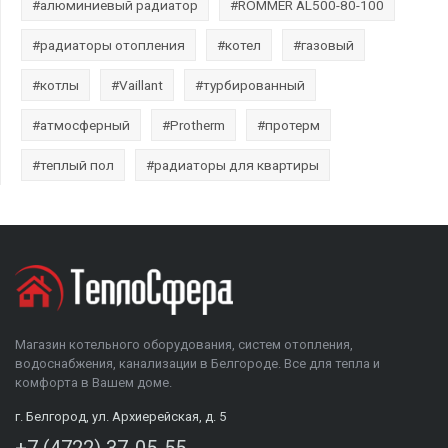
#алюминиевый радиатор
#ROMMER AL500-80-100
#радиаторы отопления
#котел
#газовый
#котлы
#Vaillant
#турбированный
#атмосферный
#Protherm
#протерм
#теплый пол
#радиаторы для квартиры
Магазин котельного оборудования, систем отопления,
водоснабжения, канализации в Белгороде. Все для тепла и
комфорта в Вашем доме.
г. Белгород, ул. Архиерейская, д. 5