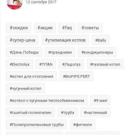
12 сентября 2017
#скидки
#акции
#faq
#советы
#супер-цена
#утилизация котлов
#Ballu
#День Победы
#праздники
#кондиционеры
#Electrolux
#TITAN
#Ладогаз
#газовый котел
#котел для отопления
#BioPiPE PERT
#чугунный котел
#котеол с чугунным теплообменником
#9 мая
#сшитый полиэтилен
#труба
#настенный
#Полипропиленовые трубы
#фитинги