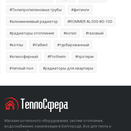
#Полипропиленовые трубы
#фитинги
#алюминиевый радиатор
#ROMMER AL500-80-100
#радиаторы отопления
#котел
#газовый
#котлы
#Vaillant
#турбированный
#атмосферный
#Protherm
#протерм
#теплый пол
#радиаторы для квартиры
Магазин котельного оборудования, систем отопления,
водоснабжения, канализации в Белгороде. Все для тепла и