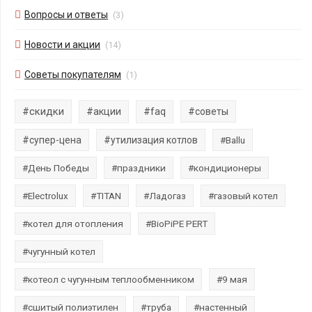
Вопросы и ответы
(3)
Новости и акции
(14)
Советы покупателям
(1)
#скидки
#акции
#faq
#советы
#супер-цена
#утилизация котлов
#Ballu
#День Победы
#праздники
#кондиционеры
#Electrolux
#TITAN
#Ладогаз
#газовый котел
#котел для отопления
#BioPiPE PERT
#чугунный котел
#котеол с чугунным теплообменником
#9 мая
#сшитый полиэтилен
#труба
#настенный