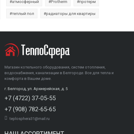
#атмосферный
#Protherm
#протерм
#теплый пол
#радиаторы для квартиры
Магазин котельного оборудования, систем отопления,
водоснабжения, канализации в Белгороде. Все для тепла и
комфорта в Вашем доме.
г. Белгород, ул. Архиерейская, д. 5
+7 (4722) 37-05-55
+7 (908) 782-65-65
teplosphera31@mail.ru
НАШ АССОРТИМЕНТ