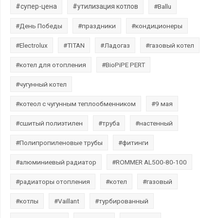
#супер-цена
#утилизация котлов
#Ballu
#День Победы
#праздники
#кондиционеры
#Electrolux
#TITAN
#Ладогаз
#газовый котел
#котел для отопления
#BioPiPE PERT
#чугунный котел
#котеол с чугунным теплообменником
#9 мая
#сшитый полиэтилен
#труба
#настенный
#Полипропиленовые трубы
#фитинги
#алюминиевый радиатор
#ROMMER AL500-80-100
#радиаторы отопления
#котел
#газовый
#котлы
#Vaillant
#турбированный