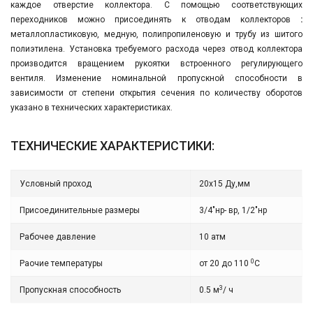
каждое отверстие коллектора. С помощью соответствующих
переходников можно присоединять к отводам коллекторов
:
металлопластиковую, медную, полипропиленовую и трубу из шитого
полиэтилена. Установка требуемого расхода через отвод коллектора
производится вращением рукоятки встроенного регулирующего
вентиля. Изменение номинальной пропускной способности в
зависимости от степени открытия сечения по количеству оборотов
указано в технических характеристиках.
ТЕХНИЧЕСКИЕ ХАРАКТЕРИСТИКИ:
Условный проход
20х15 Ду,мм
Присоединительные размеры
3/4"нр- вр, 1/2"нр
Рабочее давление
10 атм
0
Раочие температуры
от 20 до 110
С
3
Пропускная способность
0.5 м
/ ч