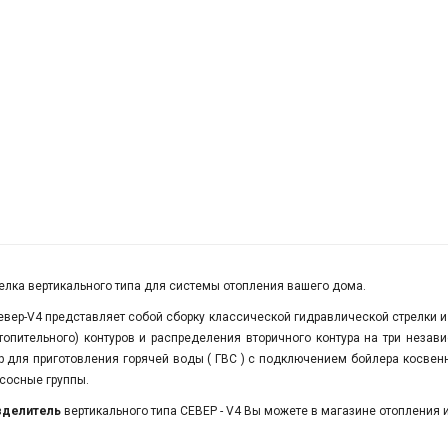
релка вертикального типа для системы отопления вашего дома.
евер-V4 представляет собой сборку классической гидравлической стрелки и
топительного) контуров и распределения вторичного контура на три незави
ур для приготовления горячей воды ( ГВС ) с подключением бойлера косвен
сосные группы.
зделитель
вертикального типа СЕВЕР - V4 Вы можете в магазине отопления