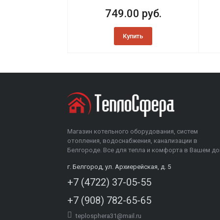
749.00 руб.
Купить
Магазин котельного оборудования, систем
отопления, водоснабжения, канализации в
Белгороде. Все для тепла и комфорта в Вашем до
г. Белгород, ул. Архиерейская, д. 5
+7 (4722) 37-05-55
+7 (908) 782-65-65
teplosphera31@mail.ru