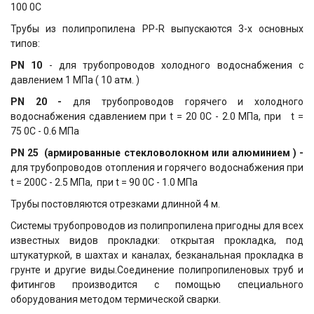
100 0С
Трубы из полипропилена PP-R выпускаются 3-х основных
типов:
PN 10
- для трубопроводов холодного водоснабжения с
давлением 1 МПа ( 10 атм. )
PN 20 -
для трубопроводов горячего и холодного
водоснабжения сдавлением при t = 20 0C - 2.0 МПа, при t =
75 0C - 0.6 МПа
PN 25
(армированные стекловолокном или алюминием ) -
для трубопроводов отопления и горячего водоснабжения
при
t = 200C - 2.5 МПа, при t = 90 0C - 1.0 МПа
Трубы постовляются отрезками длинной 4 м.
Системы трубопроводов из полипропилена пригодны для всех
известных видов прокладки: открытая прокладка, под
штукатуркой, в шахтах и каналах, безканальная прокладка в
грунте и другие виды.Соединение полипропиленовых труб и
фитингов производится с помощью специального
оборудования методом термической сварки.