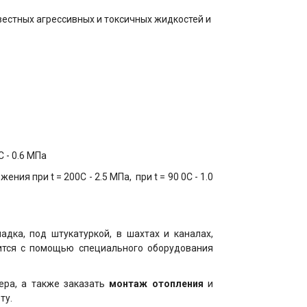
вестных агрессивных и токсичных жидкостей и
 - 0.6 МПа
бжения
при t = 200C - 2.5 МПа, при t = 90 0C - 1.0
дка, под штукатуркой, в шахтах и каналах,
дится с помощью специального оборудования
ера, а также заказать
монтаж отопления
и
ту.