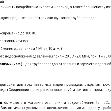
ний
тойчивы к воздействию кислот и щелочей, а также большенству из
выдает вредных веществ при эксплуатации трубопроводов
овременно до 100 0С
 основных типов:
бжения с давлением 1 МПа ( 10 атм. )
о водоснабжения сдавлением при t = 20 0C - 2.0 МПа, при t = 75 0C
алюминием ) -
для трубопроводов отопления и горячего водосна
ригодны для всех известных видов прокладки: открытая прокла
 виды.Соединение полипропиленовых труб и фитингов произво
ги
Вы можете в магазине отопления и водоснабжения ТеплоСф
Вам оптимальную комплектацию, качественную и недорогую рабо