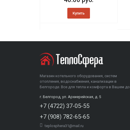
Купить
Магазин котельного оборудования, систем
отопления, водоснабжения, канализации в
Белгороде. Все для тепла и комфорта в Вашем до
г. Белгород, ул. Архиерейская, д. 5
+7 (4722) 37-05-55
+7 (908) 782-65-65
teplosphera31@mail.ru