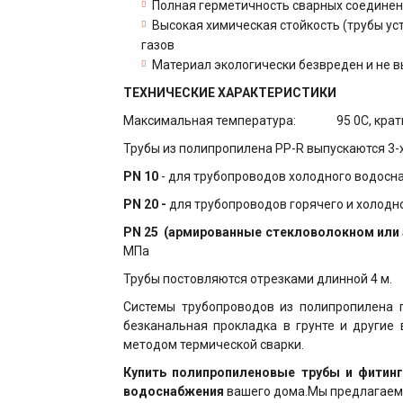
Полная герметичность сварных соедине
Высокая химическая стойкость (трубы ус
газов
Материал экологически безвреден и не 
ТЕХНИЧЕСКИЕ ХАРАКТЕРИСТИКИ
Максимальная температура: 95 0С, кратк
Трубы из полипропилена PP-R выпускаются 3-х
PN 10
- для трубопроводов холодного водосна
PN 20 -
для трубопроводов горячего и холодног
PN 25
(армированные стекловолокном или 
МПа
Трубы постовляются отрезками длинной 4 м.
Системы трубопроводов из полипропилена п
безканальная прокладка в грунте и другие
методом термической сварки.
Купить полипропиленовые трубы и фитин
водоснабжения
вашего дома.Мы предлагаем 