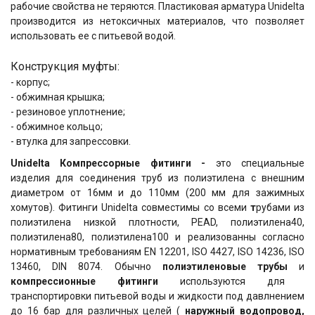
рабочие свойства не теряются. Пластиковая арматура Unidelta
производится из нетоксичных материалов, что позволяет
использовать ее с питьевой водой.
Конструкция муфты:
- корпус;
- обжимная крышка;
- резиновое уплотнение;
- обжимное кольцо;
- втулка для запрессовки.
Unidelta Компрессорные фитинги -
это специальные
изделия для соединения труб из полиэтилена
с внешним
диаметром от 16мм и до 110мм (200 мм для зажимных
хомутов). Фитинги Unidelta совместимы со всеми
т
рубами из
полиэтилена низкой плотности, PEAD, полиэтилена40,
полиэтилена80, полиэтилена100 и реализованны согласно
нормативным требованиям EN 12201, ISO 4427, ISO 14236, ISO
13460, DIN 8074. Обычно
полиэтиленовые трубы
и
компрессионные фитинги
используются для
транспортировки питьевой воды и жидкости под давлнением
до 16 бар для различных целей (
наружный водопровод,