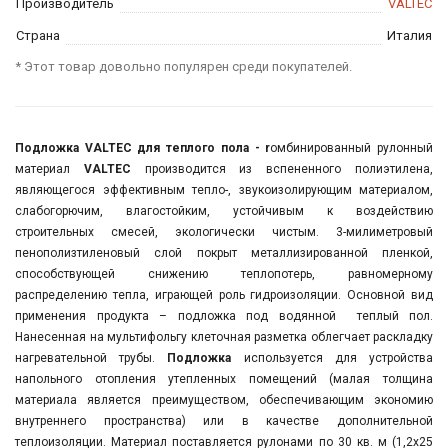
Производитель
VALTEC
Страна
Италия
* Этот товар довольно популярен среди покупателей.
Подложка VALTEC
для теплого пола - r
омбинированный рулонный
материал
VALTEC
производится из вспененного полиэтилена,
являющегося эффективным тепло-, звукоизолирующим материалом,
слабогорючим, влагостойким, устойчивым к воздействию
строительных смесей, экологически чистым. 3-милиметровый
пенополизтиленовый слой покрыт металлизированной пленкой,
способствующей снижению теплопотерь, равномерному
распределению тепла, играющей роль гидроизоляции. Основной вид
применения продукта – подложка под водянной теплый пол.
Нанесенная на мультифольгу клеточная разметка облегчает раскладку
нагревательной трубы.
Подложка
используется для устройства
напольного отопления утепленных помещений (малая толщина
материала является преимуществом, обеспечивающим экономию
внутреннего пространства) или в качестве дополнительной
теплоизоляции. Материал поставляется рулонами по 30 кв. м (1,2х25