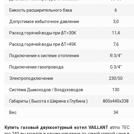
Емкость расширительного бака
6
Допустимое избыточное давление
3,0
Расход горячей воды при ΔТ=30К
11,4
Расход горячей воды при ΔТ=45К
7,6
Подключение к системе отопления
R 3/4"
Подключение газопровода
G 3/4"
Электроподключение
230/50
Система Дымоходов / Воздуховодов
130
Габариты ( Высота х Ширина х Глубина )
800х440х338
Вес
34
Купить газовый двухконтурный котел VAILLANT
atmo TEC
pro 240 вы можете в нашем магазине по самой низкой цене в