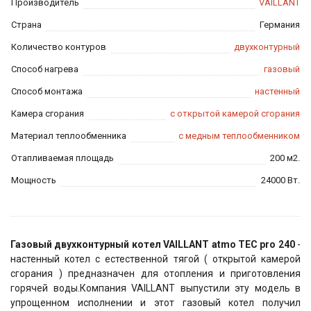
Производитель
VAILLANT
Страна
Германия
Количество контуров
двухконтурный
Способ нагрева
газовый
Способ монтажа
настенный
Камера сгорания
с открытой камерой сгорания
Материал теплообменника
с медным теплообменником
Отапливаемая площадь
200 м2.
Мощность
24000 Вт.
Газовый двухконтурный котел VAILLANT atmo TEC pro 240
-
настенный котел с естественной тягой ( открытой камерой
сгорания ) предназначен для отопления и приготовления
горячей воды.Компания VAILLANT выпустили эту модель в
упрощенном исполнении и этот газовый котел получил