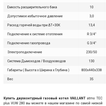
Емкость расширительного бака
10
Допустимое избыточное давление
3,0
Расход горячей воды при ΔТ=30К
13,4
Подключение к системе отопления
R 3/4"
Подключение газопровода
G 3/4"
Электроподключение
230/50
Система Дымоходов / Воздуховодов
130
Габариты ( Высота х Ширина х Глубина )
800х440х338
Вес
35
Купить двухконтурный газовый котел VAILLANT
atmo TEC
plus VUW 280 вы можете в нашем магазине по самой низкой