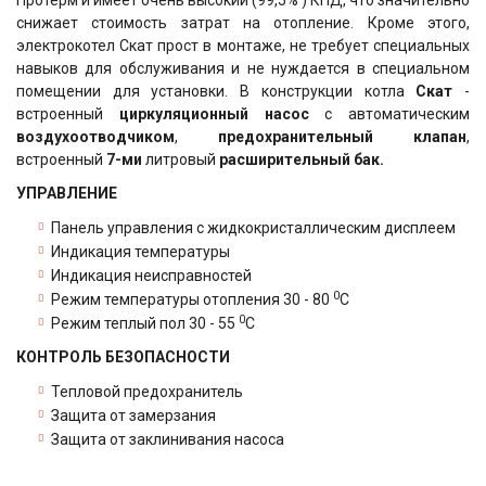
Протерм и имеет очень высокий (99,5% ) КПД, что значительно
снижает стоимость затрат на отопление. Кроме этого,
электрокотел Скат прост в монтаже, не требует специальных
навыков для обслуживания и не нуждается в специальном
помещении для установки. В конструкции котла
Скат
-
встроенный
циркуляционный насос
с автоматическим
воздухоотводчиком
,
предохранительный клапан
,
встроенный
7-ми
литровый
расширительный бак.
УПРАВЛЕНИЕ
Панель управления с жидкокристаллическим дисплеем
Индикация температуры
Индикация неисправностей
0
Режим температуры отопления 30 - 80
С
0
Режим теплый пол 30 - 55
С
КОНТРОЛЬ БЕЗОПАСНОСТИ
Тепловой предохранитель
Защита от замерзания
Защита от заклинивания насоса