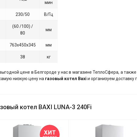
мин
230/50
В/Гц
(60 /100) /
мм
80
763х450х345
мм
38
кг
выгодной цене в Белгороде у нас в магазине ТеплоСфера, а также
амую низкую цену на
газовый котел Baxi
и организуем доставку 
зовый котел BAXI LUNA-3 240Fi