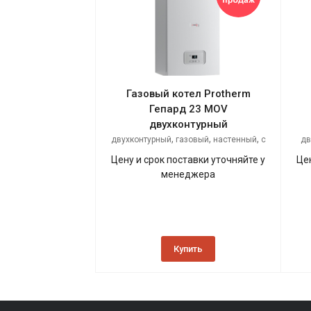
Газовый котел Protherm
Гепард 23 MOV
двухконтурный
,
,
,
двухконтурный
газовый
настенный
с
дв
открытой камерой сгорания
Цену и срок поставки уточняйте у
Це
менеджера
Купить