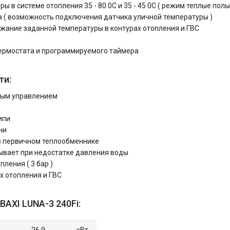
 в системе отопления 35 - 80 0С и 35 - 45 0С ( режим теплые полы
 ( возможность подключения датчика уличной температуры )
жание заданной температуры в контурах отопления и ГВС
ермостата и программируемого таймера
ти:
ным управлением
ипи
ни
в первичном теплообменнике
тывает при недостатке давления воды
ления ( 3 бар )
х отопления и ГВС
BAXI LUNA-3 240Fi: