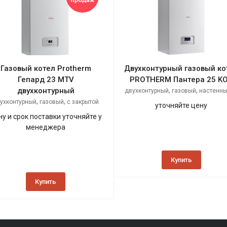
Газовый котел Protherm
Двухконтурный газовый ко
Гепард 23 MTV
PROTHERM Пантера 25 K
двухконтурный
,
,
двухконтурный
газовый
настенн
,
,
открытой камерой сгорания
ухконтурный
газовый
с закрытой
уточняйте цену
,
камерой сгорания
настенный
ну и срок поставки уточняйте у
менеджера
Купить
Купить