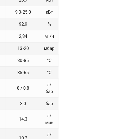
26,9
кВт
9,3-25,0
кВт
92,9
%
3
2,84
м
/ч
13-20
мбар
30-85
°С
35-65
°С
л/
8 / 0,8
бар
3,0
бар
л/
14,3
мин
л/
10,2