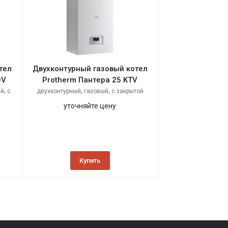
тел
Двухконтурный газовый котел
OV
Protherm Пантера 25 KTV
,
,
,
ый
с
двухконтурный
газовый
с закрытой
,
камерой сгорания
настенный
уточняйте цену
Купить