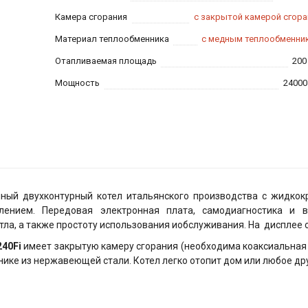
Камера сгорания
с закрытой камерой сгора
Материал теплообменника
с медным теплообменни
Отапливаемая площадь
200
Мощность
24000
ный двухконтурный котел итальянского производства с жидкок
ением. Передовая электронная плата, самодиагностика и в
ла, а также простоту использования иобслуживания. На дисплее 
240Fi
имеет закрытую камеру сгорания (необходима коаксиальная 
ике из нержавеющей стали. Котел легко отопит дом или любое др