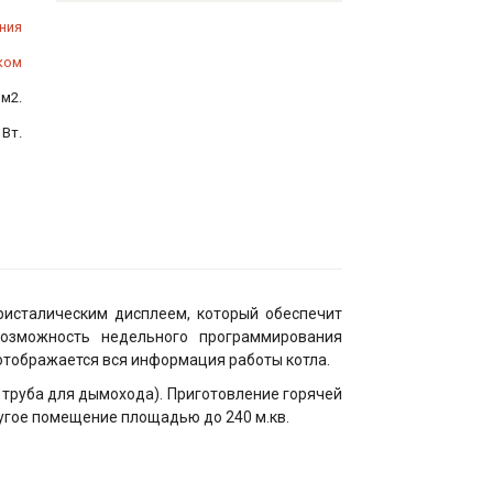
ния
ком
 м2.
 Вт.
ристалическим дисплеем, который обеспечит
озможность недельного программирования
отображается вся информация работы котла.
труба для дымохода). Приготовление горячей
угое помещение площадью до 240 м.кв.