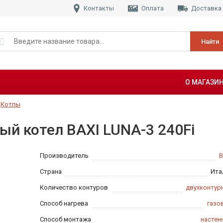
Контакты
Оплата
Доставка
Найти
О МАГАЗИ
Котлы
ый котел BAXI LUNA-3 240Fi
Производитель
B
Страна
Ита
Количество контуров
двухконтур
Способ нагрева
газо
Способ монтажа
настен