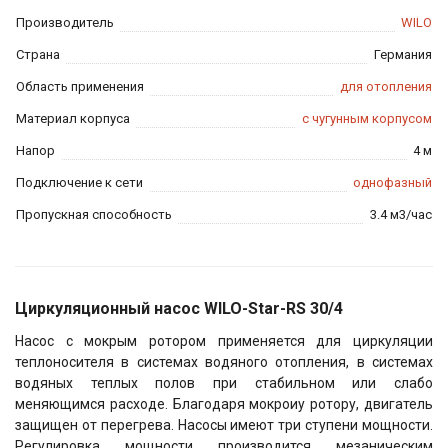
Производитель
WILO
Страна
Германия
Область применения
для отопления
Материал корпуса
с чугунным корпусом
Напор
4 м
Подключение к сети
однофазный
Пропускная способность
3.4 м3/час
Циркуляционный насос WILO-Star-RS 30/4
Насос с мокрым ротором применяется для циркуляции
теплоносителя
в системах водяного отопления, в системах
водяных теплых полов при стабильном или слабо
меняющимся расходе. Благодаря мокроиу ротору, двигатель
защищен от перегрева. Насосы имеют три ступени мощности.
Регулировка мощности производится мезаническим