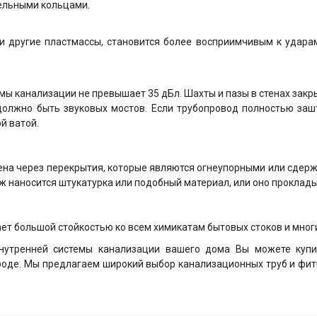
ельными кольцами.
 и другие пластмассы, становится более восприимчивым к удара
ы канализации не превышает 35 дБл. Шахты и пазы в стенах зак
должно быть звуковых мостов. Если трубопровод полностью заш
й ватой.
ена через перекрытия, которые являются огнеупорными или сдерж
ж наносится штукатурка или подобный материал, или оно проклады
т большой стойкостью ко всем химикатам бытовых стоков и мно
нутренней системы канализации вашего дома Вы можете купи
оде. Мы предлагаем широкий выбор канализационных труб и фит